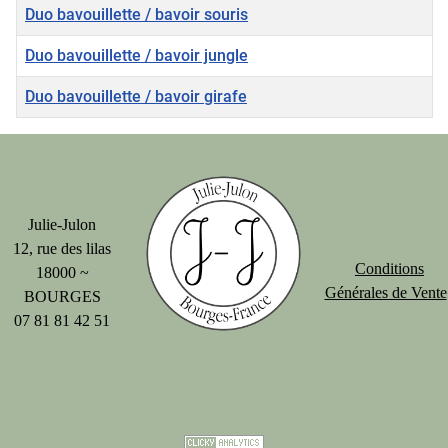
Titre
Duo bavouillette / bavoir souris
Duo bavouillette / bavoir jungle
Duo bavouillette / bavoir girafe
Julie-Julon
12, rue des lilas
Conditions
18000 ~
Générales de Vente
BOURGES
07 81 81 42 51