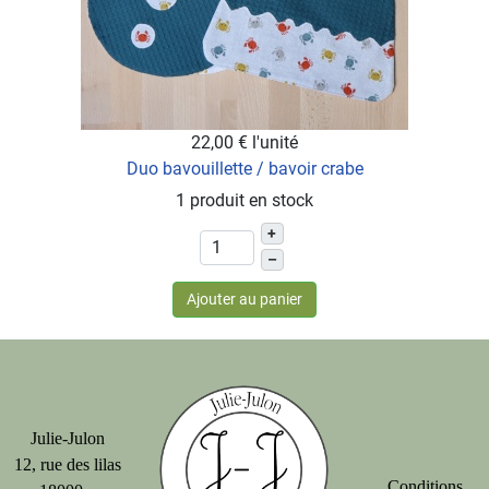
22,00 €
l'unité
Duo bavouillette / bavoir crabe
1 produit en stock
+
–
Ajouter au panier
Julie-Julon
12, rue des lilas
Conditions